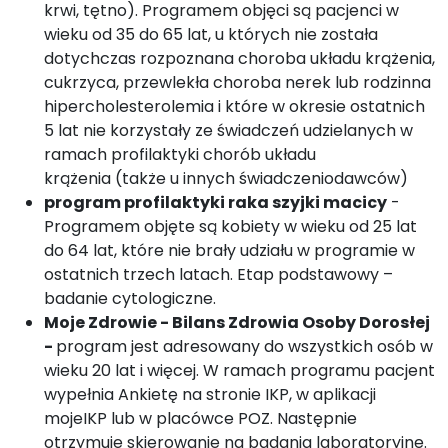
krwi, tętno). Programem objęci są pacjenci w
wieku od 35 do 65 lat, u których nie została
dotychczas rozpoznana choroba układu krążenia,
cukrzyca, przewlekła choroba nerek lub rodzinna
hipercholesterolemia i które w okresie ostatnich
5 lat nie korzystały ze świadczeń udzielanych w
ramach profilaktyki chorób układu
krążenia (także u innych świadczeniodawców)
program profilaktyki raka szyjki macicy
-
Programem objęte są kobiety w wieku od 25 lat
do 64 lat, które nie brały udziału w programie w
ostatnich trzech latach. Etap podstawowy –
badanie cytologiczne.
Moje Zdrowie - Bilans Zdrowia Osoby Dorosłej
-
program jest adresowany do wszystkich osób w
wieku 20 lat i więcej. W ramach programu pacjent
wypełnia Ankietę na stronie IKP, w aplikacji
mojeIKP lub w placówce POZ. Następnie
otrzymuje skierowanie na badania laboratoryjne.