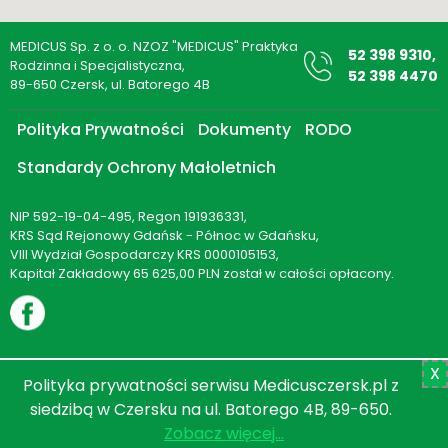
MEDICUS Sp. z o. o. NZOZ "MEDICUS" Praktyka
52 398 9310,
Rodzinna i Specjalistyczna,
52 398 4470
89-650 Czersk, ul. Batorego 4B
Polityka Prywatności
Dokumenty
RODO
Standardy Ochrony Małoletnich
NIP 592-19-04-495, Regon 191936331,
KRS Sąd Rejonowy Gdańsk - Północ w Gdańsku,
VIII Wydział Gospodarczy KRS 0000105153,
Kapitał Zakładowy 65 625,00 PLN został w całości opłacony.
X
Polityka prywatności serwisu Medicusczersk.pl z
©2025 MEDICUS
Sp. z o. o.
Wszelkie prawa zastrzeżone.
siedzibą w Czersku na ul. Batorego 4B, 89-650.
Projekt i realizacja:
inpero.pl
Zobacz więcej...